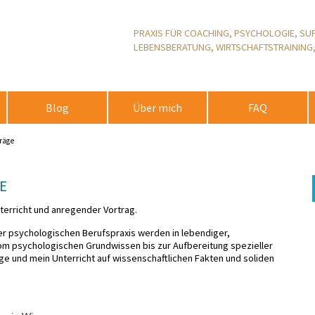
PRAXIS FÜR COACHING, PSYCHOLOGIE, SUP
LEBENSBERATUNG, WIRTSCHAFTSTRAINING
Blog
Über mich
FAQ
räge
E
terricht und anregender Vortrag.
r psychologischen Berufspraxis werden in lebendiger,
m psychologischen Grundwissen bis zur Aufbereitung spezieller
e und mein Unterricht auf wissenschaftlichen Fakten und soliden