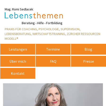
Mag. Romi Sedlacek
Rosemarie
Beratung - Hilfe - Fortbildung
PRAXIS FÜR COACHING, PSYCHOLOGIE, SUPERVISION,
LEBENSBERATUNG, WIRTSCHAFTSTRAINING, ZÜRCHER RESSOURCEN
MODELL®
Leistungen
Termine
Blog
Über mich
FAQ
Presse
Kontakt