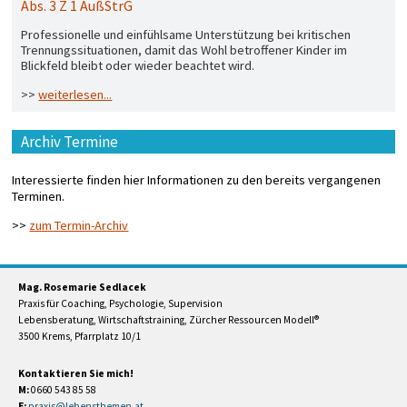
Abs. 3 Z 1 AußStrG
Professionelle und einfühlsame Unterstützung bei kritischen
Trennungssituationen, damit das Wohl betroffener Kinder im
Blickfeld bleibt oder wieder beachtet wird.
>>
weiterlesen...
Archiv Termine
Interessierte finden hier Informationen zu den bereits vergangenen
Terminen.
>>
zum Termin-Archiv
Mag. Rosemarie Sedlacek
Praxis für Coaching, Psychologie, Supervision
Lebensberatung, Wirtschaftstraining, Zürcher Ressourcen Modell®
3500 Krems, Pfarrplatz 10/1
Kontaktieren Sie mich!
M:
0660 543 85 58
E: