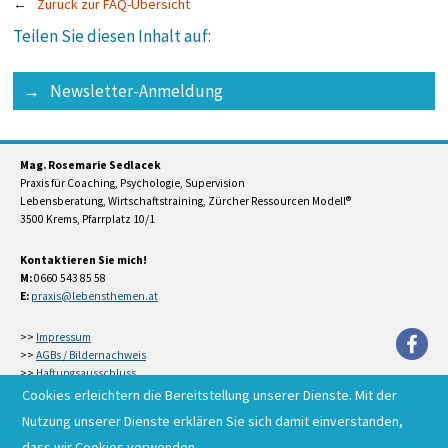
Zurück zur FAQ-Übersicht
Teilen Sie diesen Inhalt auf:
Newsletter-Anmeldung
Mag. Rosemarie Sedlacek
Praxis für Coaching, Psychologie, Supervision
Lebensberatung, Wirtschaftstraining, Zürcher Ressourcen Modell®
3500 Krems, Pfarrplatz 10/1
Kontaktieren Sie mich!
M:
0660 543 85 58
E:
>>
Impressum
>>
AGBs / Bildernachweis
>>
Haftungsausschluss
Copyright © R. Sedlacek, 2007-2024
Cookies erleichtern die Bereitstellung unserer Dienste. Mit der
Nutzung unserer Dienste erklären Sie sich damit einverstanden,
dass wir Cookies verwenden.