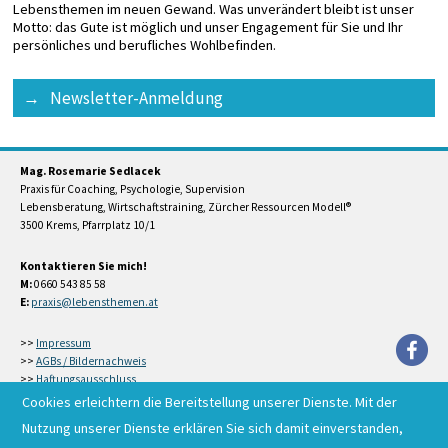
Lebensthemen im neuen Gewand. Was unverändert bleibt ist unser
Motto: das Gute ist möglich und unser Engagement für Sie und Ihr
persönliches und berufliches Wohlbefinden.
Newsletter-Anmeldung
Mag. Rosemarie Sedlacek
Praxis für Coaching, Psychologie, Supervision
Lebensberatung, Wirtschaftstraining, Zürcher Ressourcen Modell®
3500 Krems, Pfarrplatz 10/1
Kontaktieren Sie mich!
M:
0660 543 85 58
E:
>>
Impressum
>>
AGBs / Bildernachweis
>>
Haftungsausschluss
Copyright © R. Sedlacek, 2007-2024
Cookies erleichtern die Bereitstellung unserer Dienste. Mit der
Nutzung unserer Dienste erklären Sie sich damit einverstanden,