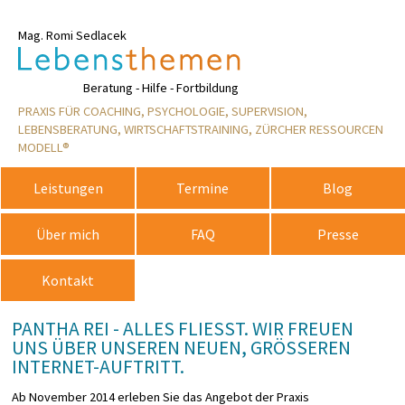
Mag. Romi Sedlacek
Rosemarie
Beratung - Hilfe - Fortbildung
PRAXIS FÜR COACHING, PSYCHOLOGIE, SUPERVISION,
LEBENSBERATUNG, WIRTSCHAFTSTRAINING, ZÜRCHER RESSOURCEN
MODELL®
Leistungen
Termine
Blog
Über mich
FAQ
Presse
Kontakt
PANTHA REI - ALLES FLIESST. WIR FREUEN U
NS ÜBER UNSEREN NEUEN, GRÖSSEREN IN
TERNET-AUFTRITT.
Ab November 2014 erleben Sie das Angebot der Praxis