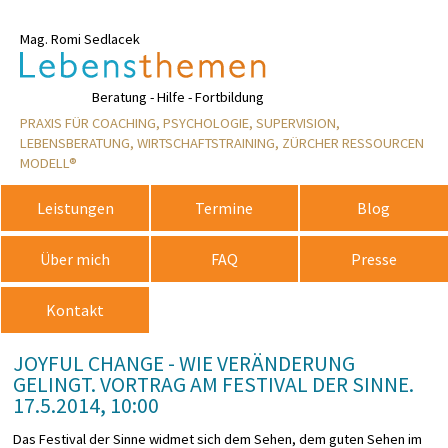
Mag. Romi Sedlacek
Rosemarie
Beratung - Hilfe - Fortbildung
PRAXIS FÜR COACHING, PSYCHOLOGIE, SUPERVISION,
LEBENSBERATUNG, WIRTSCHAFTSTRAINING, ZÜRCHER RESSOURCEN
MODELL®
Leistungen
Termine
Blog
Über mich
FAQ
Presse
Kontakt
JOYFUL CHANGE - WIE VERÄNDERUNG
GELINGT. VORTRAG AM FESTIVAL DER SINNE.
17.5.2014, 10:00
Das Festival der Sinne widmet sich dem Sehen, dem guten Sehen im